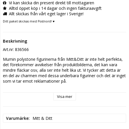
Vi kan skicka din present direkt till mottagaren
Alltid öppet köp i 14 dagar och ingen fakturaavgift
Allt skickas från vårt eget lager i Sverige!
Ditt paket skickas med Postnord! ♥
Beskrivning
Art.nr: 836566
Mumin polystone figurinerna från Mitt&Ditt är inte helt perfekta, 
det förekommer avvikelser från produktbilderna, det kan vara 
mindre fläckar osv, alla ser inte helt lika ut. Vi tycker att detta är 
en del av charmen med dessa underbara figuriner och det är inget 
som vi tar emot reklamationer på. 
Storlek:
 9 x 6,5 x 25 cm.
Visa mer
Varumärke:
 Mitt&Ditt.
Låt Filifjonkan sprida glädje och värme i ditt hem. Denna stilrena 
Mumin figurin föreställer Filifjonkan och är tillverkad i vit 
Varumärke
Mitt & Ditt
polystone. Från varumärket Mitt&Ditt. Perfekt present till både 
barn och vuxna.