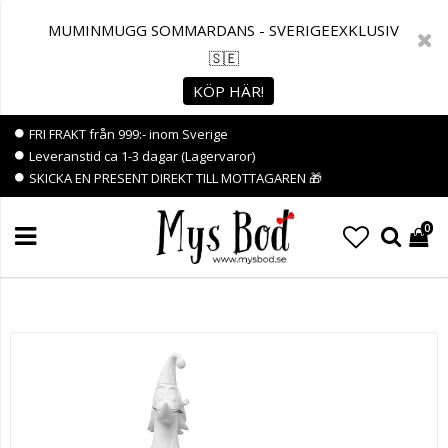
MUMINMUGG SOMMARDANS - SVERIGEEXKLUSIV
🇸🇪
KÖP HÄR!
FRI FRAKT från 999:- inom Sverige
Leveranstid ca 1-3 dagar (Lagervaror)
SKICKA EN PRESENT DIREKT TILL MOTTAGAREN 🎁
0