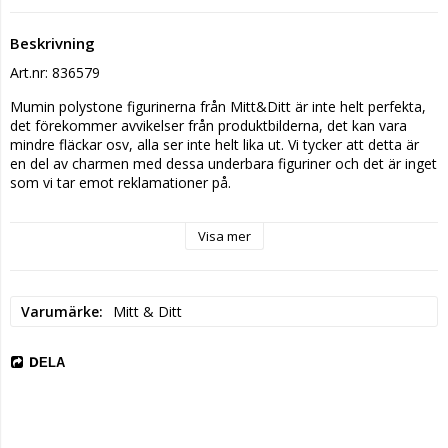
Beskrivning
Art.nr: 836579
Mumin polystone figurinerna från Mitt&Ditt är inte helt perfekta, 
det förekommer avvikelser från produktbilderna, det kan vara 
mindre fläckar osv, alla ser inte helt lika ut. Vi tycker att detta är 
en del av charmen med dessa underbara figuriner och det är inget 
som vi tar emot reklamationer på. 
Storlek:
9x10,5x10,5 cm.
Visa mer
Varumärke:
 Mitt&Ditt.
Låt Mumintrollet sprida glädje och värme i ditt hem. Denna 
stilrena Mumin figurin föreställer Mumintrollet sommar ute och 
Varumärke
Mitt & Ditt
åker skidor. Den är tillverkad i vit polystone och ingår i en 
begränsad upplaga från varumärket Mitt&Ditt för vintern 2021. 
Perfekt present till både barn och vuxna.
DELA