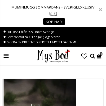
MUMINMUGG SOMMARDANS - SVERIGEEXKLUSIV
🇸🇪
KÖP HÄR!
FRI FRAKT från 999:- inom Sverige
Leveranstid ca 1-3 dagar (Lagervaror)
SKICKA EN PRESENT DIREKT TILL MOTTAGAREN 🎁
0