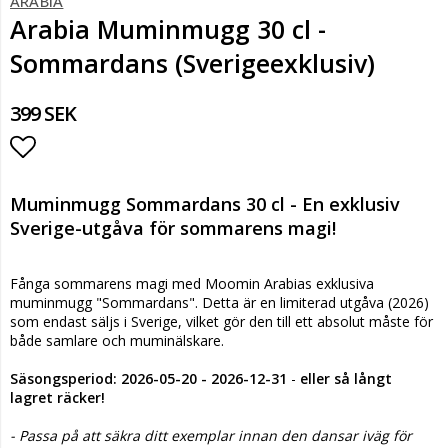
ARABIA
Arabia Muminmugg 30 cl -
Sommardans (Sverigeexklusiv)
399 SEK
Lägg till i favoritlistan
Muminmugg Sommardans 30 cl -
En exklusiv
Sverige-utgåva för sommarens magi!
Fånga sommarens magi med Moomin Arabias exklusiva
muminmugg "Sommardans". Detta är en limiterad utgåva (2026)
som endast säljs i Sverige, vilket gör den till ett absolut måste för
både samlare och muminälskare.
Säsongsperiod:
2026-05-20 - 2026-12-31
-
eller så långt
lagret räcker!
- Passa på att säkra ditt exemplar innan den dansar iväg för