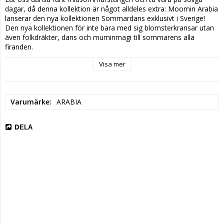
dagar, då denna kollektion är något alldeles extra: Moomin Arabia 
lanserar den nya kollektionen Sommardans exklusivt i Sverige! 
Den nya kollektionen för inte bara med sig blomsterkransar utan 
även folkdräkter, dans och muminmagi till sommarens alla 
firanden.
Visa mer
Varför välja muminmuggen Sommardans?
• Exklusiv för Sverige:
 Detta är en unik samlarutgåva framtagen 
specifikt för Sverige, vilket gör den till ett extra eftertraktat 
Varumärke
ARABIA
samlarobjekt för muminfantaster.
• 
Färgstark design:
 Motivet pryds av vilda blommor, 
DELA
blomsterkransar och folklig sommarstämning i gult, blått och rött 
mot en ljusblå bakgrund.
• Högsta kvalitet:
 Muggen är tillverkad i tåligt vitroporslin från 
Moomin Arabia
, rymmer 30 cl och tål både diskmaskin och 
mikrovågsugn.
• 
Perfekt present:
 En idealisk gåva till midsommarfesten, 
trädgårdskalaset eller som ett dekorativt tillskott på 
frukostbordet.