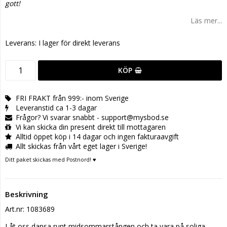
gott!
Läs mer...
Leverans:
I lager för direkt leverans
KÖP
FRI FRAKT från 999:- inom Sverige
Leveranstid ca 1-3 dagar
Frågor? Vi svarar snabbt - support@mysbod.se
Vi kan skicka din present direkt till mottagaren
Alltid öppet köp i 14 dagar och ingen fakturaavgift
Allt skickas från vårt eget lager i Sverige!
Ditt paket skickas med Postnord! ♥
Beskrivning
Art.nr: 1083689
Låt oss dansa runt midsommarstången och ta vara på soliga 