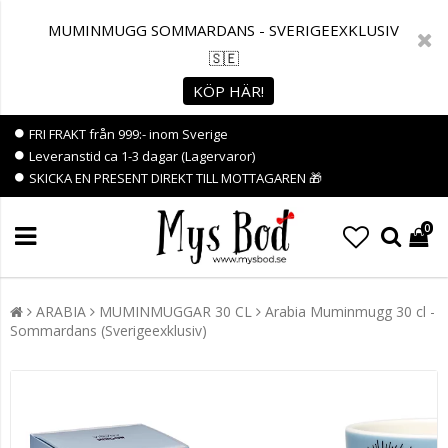
MUMINMUGG SOMMARDANS - SVERIGEEXKLUSIV
🇸🇪
KÖP HÄR!
FRI FRAKT från 999:- inom Sverige
Leveranstid ca 1-3 dagar (Lagervaror)
SKICKA EN PRESENT DIREKT TILL MOTTAGAREN 🎁
0
ARABIA
MUMINMUGGAR 30 CL
Arabia Muminmugg 30 cl -
Sommardans (Sverigeexklusiv)