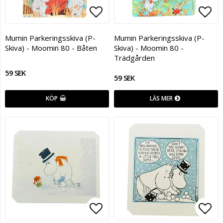
Lägg till i favoritlistan
Lägg
Mumin Parkeringsskiva (P-
Mumin Parkeringsskiva (P-
Skiva) - Moomin 80 - Båten
Skiva) - Moomin 80 -
Trädgården
59 SEK
59 SEK
KÖP
LÄS MER