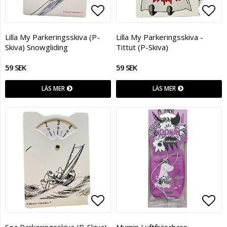
Lägg till i favoritlistan
Lägg
Lilla My Parkeringsskiva (P-
Lilla My Parkeringsskiva -
Skiva) Snowgliding
Tittut (P-Skiva)
59 SEK
59 SEK
LÄS MER
LÄS MER
Lägg till i favoritlistan
Lägg
Sea Parkeringsskiva (P-Skiva)
Mumin Luftfräschare -