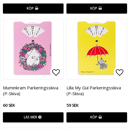
KÖP
KÖP
Lägg till i favoritlistan
Lägg
Muminkram Parkeringsskiva
Lilla My Gul Parkeringsskiva
(P-Skiva)
(P-Skiva)
60 SEK
59 SEK
LÄS MER
KÖP