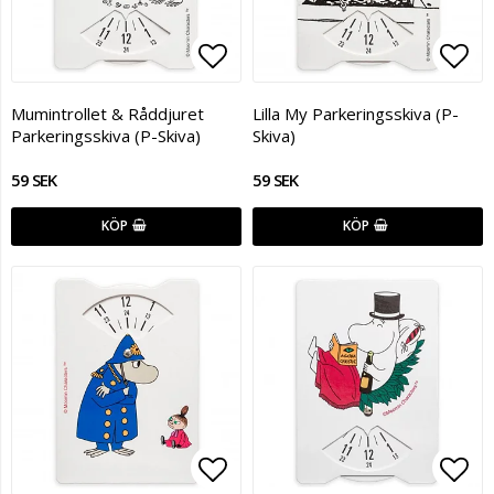
Lägg till i favoritlistan
Lägg
Mumintrollet & Råddjuret
Lilla My Parkeringsskiva (P-
Parkeringsskiva (P-Skiva)
Skiva)
59 SEK
59 SEK
KÖP
KÖP