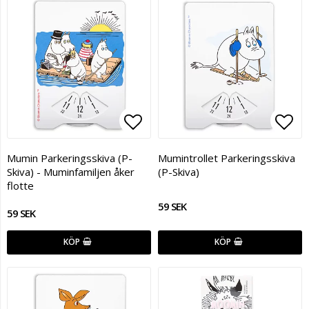
Lägg till i favoritlistan
Lägg
Mumin Parkeringsskiva (P-
Mumintrollet Parkeringsskiva
Skiva) - Muminfamiljen åker
(P-Skiva)
flotte
59 SEK
59 SEK
KÖP
KÖP