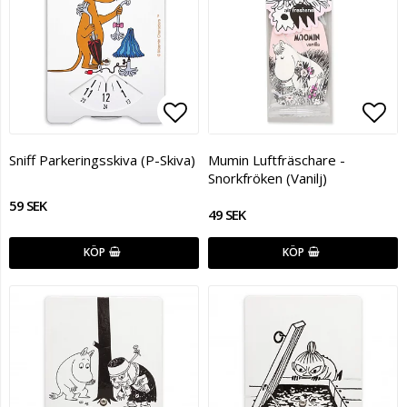
Lägg till i favoritlistan
Lägg
Sniff Parkeringsskiva (P-Skiva)
Mumin Luftfräschare -
Snorkfröken (Vanilj)
59 SEK
49 SEK
KÖP
KÖP