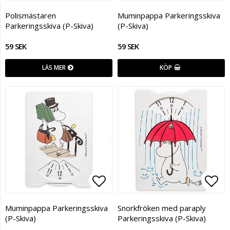
Lägg till i favoritlistan
Lägg
Polismästaren
Muminpappa Parkeringsskiva
Parkeringsskiva (P-Skiva)
(P-Skiva)
59 SEK
59 SEK
LÄS MER
KÖP
Lägg till i favoritlistan
Lägg
Muminpappa Parkeringsskiva
Snorkfröken med paraply
(P-Skiva)
Parkeringsskiva (P-Skiva)