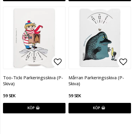
Lägg till i favoritlistan
Lägg
Too-Ticki Parkeringsskiva (P-
Mårran Parkeringsskiva (P-
Skiva)
Skiva)
59 SEK
59 SEK
KÖP
KÖP