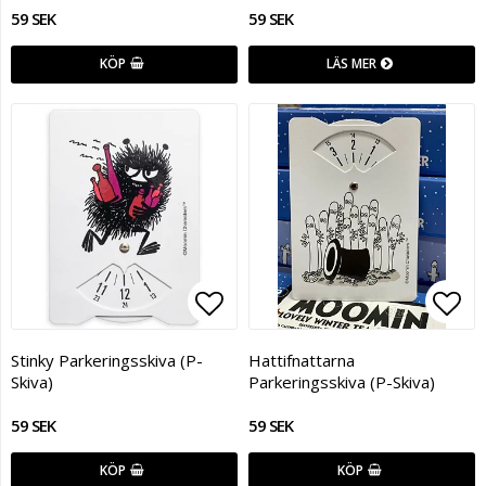
59 SEK
59 SEK
KÖP
LÄS MER
Lägg till i favoritlistan
Lägg
Stinky Parkeringsskiva (P-
Hattifnattarna
Skiva)
Parkeringsskiva (P-Skiva)
59 SEK
59 SEK
KÖP
KÖP