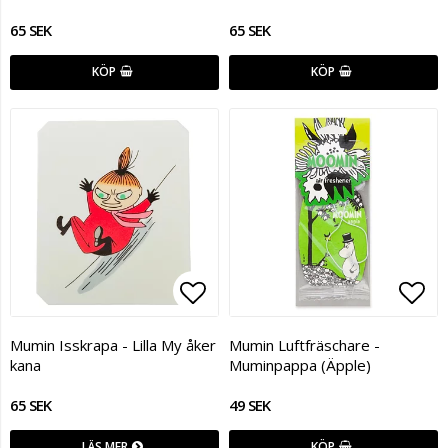
65 SEK
65 SEK
KÖP
KÖP
Lägg till i favoritlistan
Lägg
Mumin Isskrapa - Lilla My åker
Mumin Luftfräschare -
kana
Muminpappa (Äpple)
65 SEK
49 SEK
LÄS MER
KÖP