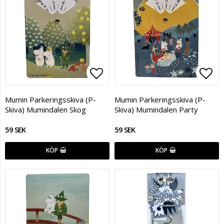
Lägg till i favoritlistan
Lägg
Mumin Parkeringsskiva (P-
Mumin Parkeringsskiva (P-
Skiva) Mumindalen Skog
Skiva) Mumindalen Party
59 SEK
59 SEK
KÖP
KÖP