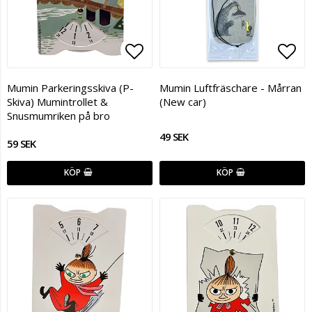
Lägg till i favoritlistan
Lägg
Mumin Parkeringsskiva (P-
Mumin Luftfräschare - Mårran
Skiva) Mumintrollet &
(New car)
Snusmumriken på bro
49 SEK
59 SEK
KÖP
KÖP