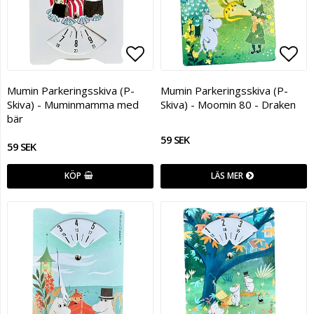
Lägg till i favoritlistan
Lägg
Mumin Parkeringsskiva (P-
Mumin Parkeringsskiva (P-
Skiva) - Muminmamma med
Skiva) - Moomin 80 - Draken
bär
59 SEK
59 SEK
KÖP
LÄS MER