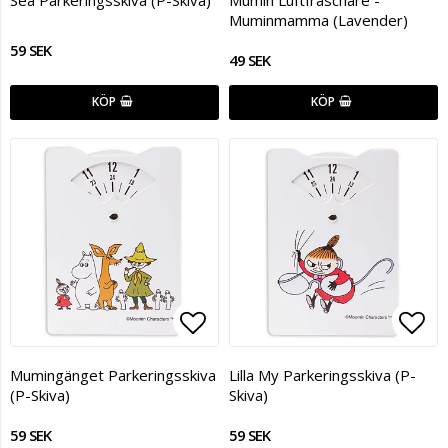
Muminmamma (Lavender)
59 SEK
49 SEK
KÖP
KÖP
Lägg till i favoritlistan
Lägg
Mumingänget Parkeringsskiva
Lilla My Parkeringsskiva (P-
(P-Skiva)
Skiva)
59 SEK
59 SEK