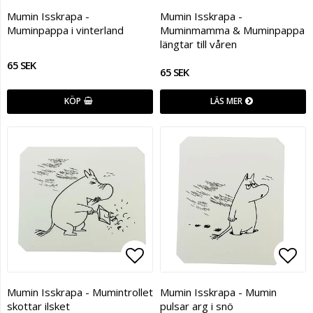
Lägg till i favoritlistan
Lägg
Mumin Isskrapa -
Mumin Isskrapa -
Muminpappa i vinterland
Muminmamma & Muminpappa
längtar till våren
65 SEK
65 SEK
KÖP
LÄS MER
Lägg till i favoritlistan
Lägg
Mumin Isskrapa - Mumintrollet
Mumin Isskrapa - Mumin
skottar ilsket
pulsar arg i snö