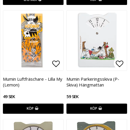
Lägg till i favoritlistan
Lägg
Mumin Luftfräschare - Lilla My
Mumin Parkeringsskiva (P-
(Lemon)
Skiva) Hängmattan
49 SEK
59 SEK
KÖP
KÖP