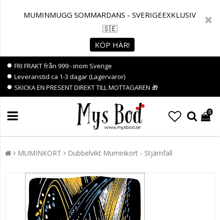
MUMINMUGG SOMMARDANS - SVERIGEEXKLUSIV
🇸🇪
KÖP HÄR!
FRI FRAKT från 999:- inom Sverige
Leveranstid ca 1-3 dagar (Lagervaror)
SKICKA EN PRESENT DIREKT TILL MOTTAGAREN 🎁
0
MUMINKORT
Dubbelvikt Muminkort - Stjärnfall