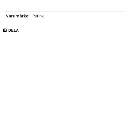
Elektronisk adress: verkkokauppa@putinki.fi
Varumärke
Putinki
DELA