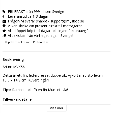
FRI FRAKT från 999:- inom Sverige
Leveranstid ca 1-3 dagar
Frågor? Vi svarar snabbt - support@mysbod.se
Vi kan skicka din present direkt till mottagaren
Alltid öppet köp i 14 dagar och ingen fakturaavgift
Allt skickas från vårt eget lager i Sverige!
Ditt paket skickas med Postnord! ♥
Beskrivning
Art.nr: MVK56
Detta är ett fint letterpressat dubbelvikt vykort med storleken 
10,5 x 14,8 cm. Kuvert ingår!
Tips:
 Rama in och få en fin Mumintavla!
Tillverkardetaljer
Tillverkare: Putinki Oy
Visa mer
Postadress: Hämeentie 19, 00501 Helsinki, FINLAND