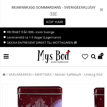
MUMINMUGG SOMMARDANS - SVERIGEEXKLUSIV
🇸🇪
KÖP HÄR!
FRI FRAKT från 999:- inom Sverige
Leveranstid ca 1-3 dagar (Lagervaror)
SKICKA EN PRESENT DIREKT TILL MOTTAGAREN 🎁
0
VARUMÄRKEN
MARTINEX
Mumin Kaffeburk - Urskog Röd