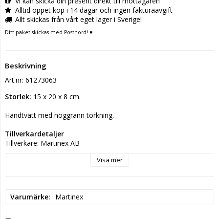
Vi kan skicka din present direkt till mottagaren
Alltid öppet köp i 14 dagar och ingen fakturaavgift
Allt skickas från vårt eget lager i Sverige!
Ditt paket skickas med Postnord! ♥
Beskrivning
Art.nr: 61273063
Storlek:
 15 x 20 x 8 cm.
Handtvätt med noggrann torkning.
Tillverkardetaljer
Tillverkare: Martinex AB
Postadress: Kuninkaanväylä 37 20320 Turku Finland
Visa mer
Elektronisk adress: customersupport@martinex.fi
Varumärke
Martinex