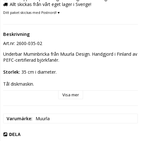
Allt skickas från vårt eget lager i Sverige!
Ditt paket skickas med Postnord! ♥
Beskrivning
Art.nr: 2600-035-02
Underbar Muminbricka från Muurla Design. Handgjord i Finland av 
PEFC-certifierad björkfanér.
Storlek: 
35 cm i diameter.
Tål diskmaskin.
Visa mer
Tillverkardetaljer
Tillverkare: Muurla Design Marketing Oy
Postadress: Muurlantie 9, 25130 Muurla FINLAND
Elektronisk adress: sales@muurla.com
Varumärke
Muurla
DELA