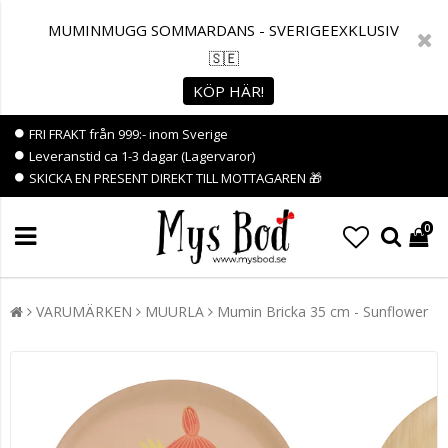
MUMINMUGG SOMMARDANS - SVERIGEEXKLUSIV
🇸🇪
KÖP HÄR!
FRI FRAKT från 999:- inom Sverige
Leveranstid ca 1-3 dagar (Lagervaror)
SKICKA EN PRESENT DIREKT TILL MOTTAGAREN 🎁
0
VARUMÄRKEN
MUURLA
Mumin Bricka 35 cm - Sunflower