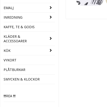
EMALJ
INREDNING
KAFFE, TE & GODIS
KLÄDER &
ACCESSOARER
KÖK
VYKORT
PLÅTBURKAR
SMYCKEN & KLOCKOR
❗️❗️REA ❗️❗️