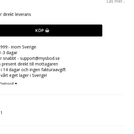
Läs mer...
ör direkt leverans
KÖP
999:- inom Sverige
1-3 dagar
rar snabbt - support@mysbod.se
n present direkt till mottagaren
 i 14 dagar och ingen fakturaavgift
 vårt eget lager i Sverige!
Postnord! ♥
01