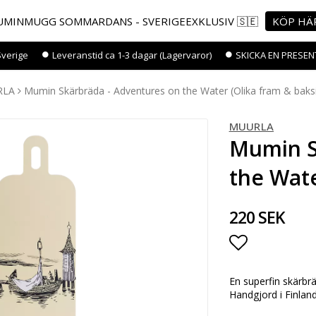
MINMUGG SOMMARDANS - SVERIGEEXKLUSIV 🇸🇪
KÖP HÄ
Sverige
Leveranstid ca 1-3 dagar (Lagervaror)
SKICKA EN PRESEN
RLA
Mumin Skärbräda - Adventures on the Water (Olika fram & baks
MUURLA
Mumin S
the Wate
220 SEK
Lägg till i 
En superfin skärbrä
Handgjord i Finland