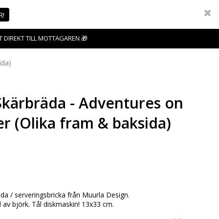
R!
T DIREKT TILL MOTTAGAREN 🎁
ida)
kärbräda - Adventures on
r (Olika fram & baksida)
favoritlistan
da / serveringsbricka från Muurla Design.
 av björk. Tål diskmaskin! 13x33 cm.