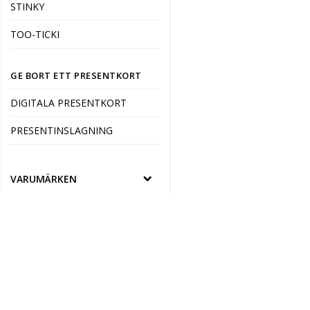
STINKY
TOO-TICKI
GE BORT ETT PRESENTKORT
DIGITALA PRESENTKORT
PRESENTINSLAGNING
VARUMÄRKEN
ANGLO NORDIC
ARABIA
AURORA DECORARI
BARBO TOYS
NELLISPRESENTER AB
KALMARVÄGEN 14