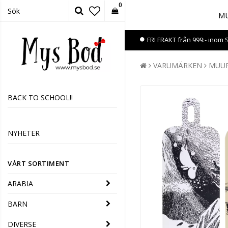
0
MU
FRI FRAKT från 999:- inom 
VARUMÄRKEN
MUU
BACK TO SCHOOL!!
NYHETER
VÅRT SORTIMENT
ARABIA
BARN
DIVERSE