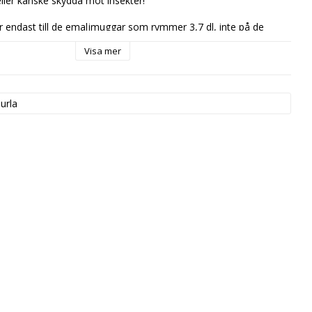
ler kanske skydda mot insekter!
 endast till de emaljmuggar som rymmer 3,7 dl, inte på de 
arna.
Visa mer
urla