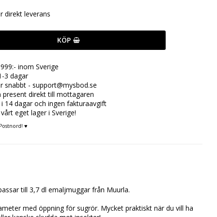
ör direkt leverans
KÖP
999:- inom Sverige
1-3 dagar
rar snabbt - support@mysbod.se
n present direkt till mottagaren
 i 14 dagar och ingen fakturaavgift
 vårt eget lager i Sverige!
Postnord! ♥
passar till 3,7 dl emaljmuggar från Muurla.
ameter med öppning för sugrör. Mycket praktiskt när du vill ha 