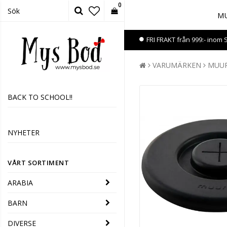
0
MU
FRI FRAKT från 999:- inom 
VARUMÄRKEN
MUU
BACK TO SCHOOL!!
NYHETER
VÅRT SORTIMENT
ARABIA
BARN
DIVERSE