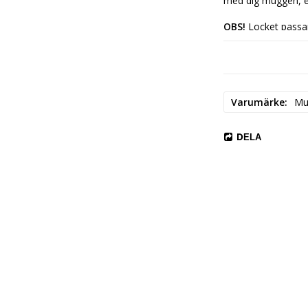
med dig muggen, el
OBS!
 Locket passar
mindre emaljmugg
Varumärke
Mu
DELA