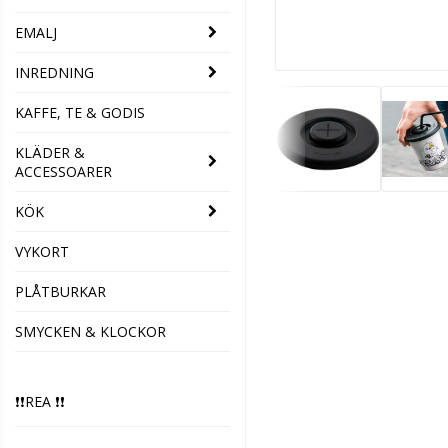
EMALJ
INREDNING
KAFFE, TE & GODIS
KLÄDER &
ACCESSOARER
KÖK
VYKORT
PLÅTBURKAR
SMYCKEN & KLOCKOR
❗️❗️REA ❗️❗️