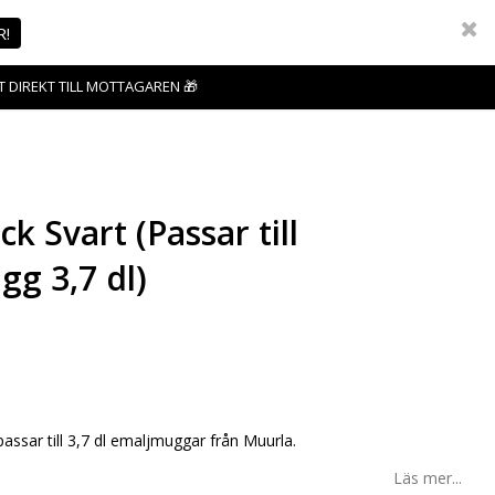
R!
T DIREKT TILL MOTTAGAREN 🎁
ck Svart (Passar till
g 3,7 dl)
favoritlistan
passar till 3,7 dl emaljmuggar från Muurla.
Läs mer...