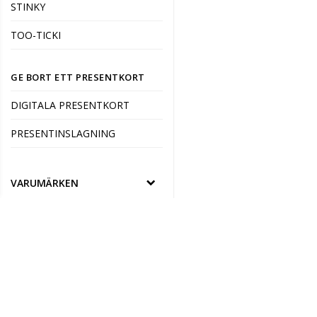
STINKY
TOO-TICKI
GE BORT ETT PRESENTKORT
DIGITALA PRESENTKORT
PRESENTINSLAGNING
VARUMÄRKEN
ANGLO NORDIC
ARABIA
AURORA DECORARI
BARBO TOYS
NELLISPRESENTER AB
KALMARVÄGEN 14