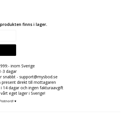
produkten finns i lager.
999:- inom Sverige
1-3 dagar
rar snabbt - support@mysbod.se
n present direkt till mottagaren
 i 14 dagar och ingen fakturaavgift
 vårt eget lager i Sverige!
Postnord! ♥