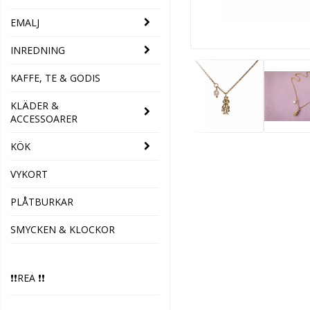
EMALJ
INREDNING
KAFFE, TE & GODIS
KLÄDER &
ACCESSOARER
KÖK
VYKORT
PLÅTBURKAR
SMYCKEN & KLOCKOR
❗️❗️REA ❗️❗️