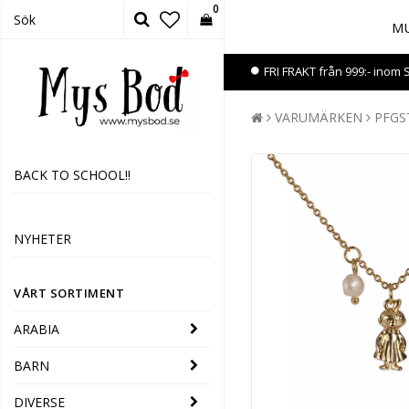
0
MU
FRI FRAKT från 999:- inom 
VARUMÄRKEN
PFG
BACK TO SCHOOL!!
NYHETER
VÅRT SORTIMENT
ARABIA
BARN
DIVERSE