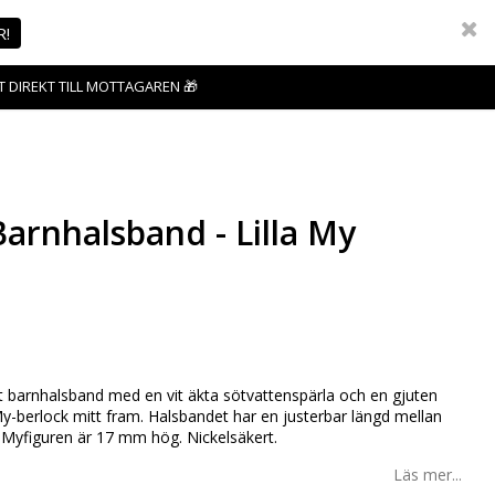
R!
T DIREKT TILL MOTTAGAREN 🎁
rnhalsband - Lilla My
favoritlistan
at barnhalsband med en vit äkta sötvattenspärla och en gjuten
My-berlock mitt fram. Halsbandet har en justerbar längd mellan
a Myfiguren är 17 mm hög. Nickelsäkert.
Läs mer...